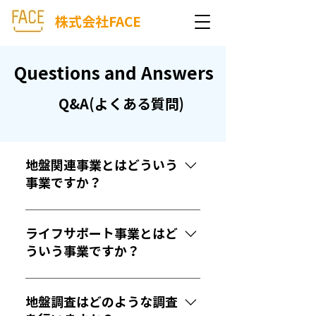
株式会社FACE
Questions and Answers
Questions and Answers
Q&A(よくある質問)
地盤関連事業とはどういう
事業ですか？
主に、新築住宅の建築前地盤調査
を行っており、調査データに基づ
ライフサポート事業とはど
き、地盤保証及び地盤改良工事の
ういう事業ですか？
対応を行っています。また、瑕疵
担保責任保険の取り扱いも行って
お客様の「健康」と「安心」をご
います。
提案する事業を行っており、水道
地盤調査はどのような調査