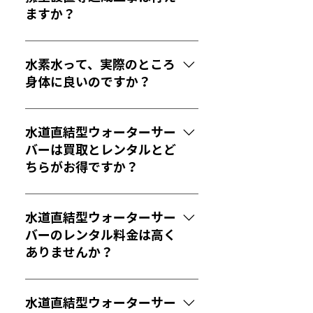
す。 詳しくはお問い合わせくださ
ますか？
い。
造成前地盤の調査及び造成及び擁
壁の設置工事等を行ってます。
水素水って、実際のところ
身体に良いのですか？
身体への効果は体質にもより、個
人差はあります。 お客様からは便
水道直結型ウォーターサー
通の改善や美容への導入によるプ
バーは買取とレンタルとど
ラスの効果があったとのお声もい
ちらがお得ですか？
ただいております。また、当社で
は溶存水素計でしっかりと計測し
レンタルの方がお得です。 当初買
ています。
取のお客様もいらっしゃいました
水道直結型ウォーターサー
が、ほとんどのお客様がレンタル
バーのレンタル料金は高く
をご選択されています。 設置か
ありませんか？
ら、定期的なタンク内洗浄及びフ
ィルター交換やメンテナンスまで
市販のミネラルウォーターや水素
を一貫して対応しますので、衛生
水を購入することを考えれば、水
水道直結型ウォーターサー