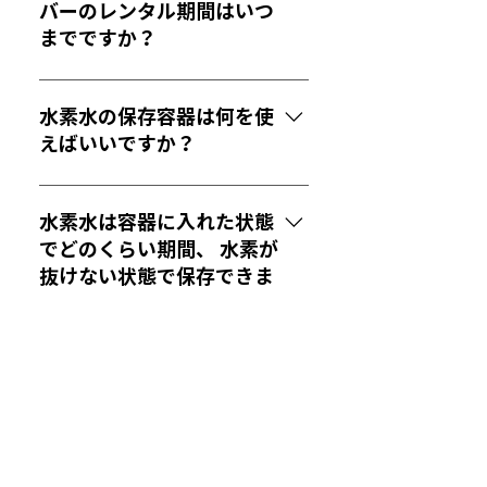
的でサーバーの故障もほとんど起
道直結で量を気にすることなく贅
バーのレンタル期間はいつ
こらず安心です。
沢に水素水を利用できます。購入
までですか？
とレンタルが選べて５年レンタル
タイプであれば、６年目以降はレ
５年レンタルとなっています。期
ンタル料金がほぼ半額となり、と
間終了後は自動継続になりますの
水素水の保存容器は何を使
てもお得です。購入になるとメン
で、サーバーの主要部分が壊れる
えばいいですか？
テナンスや修理を自ら行う必要が
まで最長8年間、ご継続いただく
あり、故障のリスクも高くなりま
ことができます。
基本的にアルミ製の容器を使いま
す。 その点、レンタルですと定期
す。専用ボトルや、アルミ製のパ
水素水は容器に入れた状態
点検で中を洗浄消毒してフィルタ
ウチ容器もございますが、自販機
でどのくらい期間、 水素が
交換をするため毎日快適に使って
等の缶コーヒーやお茶の容器でア
抜けない状態で保存できま
いただけます。
ルミ製のものをよく洗ってもので
すか？
十分です。とくに飲み口が大き
く、スクリューキャップもアルミ
普通に、キャップの開け閉めを行
製の缶が適しています。
わなければ２４時間は大丈夫です
が、冷蔵庫やクーラーボックスに
保存したり、冷凍するとさらに長
く水素が抜けない状態で保存でき
Q&A（よくある質問）
ます。