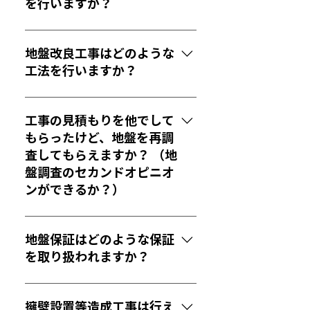
直結型ウォーターサーバーのレン
を行いますか？
タルを行っています。
先ずは、計画建物の設計許容支持
力を満たす地盤かどうかを、日東
地盤改良工事はどのような
精工ジオカルテⅣを使用し調査を
工法を行いますか？
行い、必要であれば、土質サンプ
リング採取等、さらに詳細な調査
表層地盤改良工法、湿式柱状改良
を実施します。また、PDC(ピエ
工法、砕石パイル工法、小口径鋼
工事の見積もりを他でして
ゾ・ドライブ・コーン)試験や標準
管杭工法、その他認定工法（環境
もらったけど、地盤を再調
貫入試験(ボーリング調査)等も行
パイル工法、D-BOX工法）など現
査してもらえますか？ （地
っています。
場地盤に適応した工法をご選択
盤調査のセカンドオピニオ
し、ご提案及び施工を行います。
ンができるか？）
できます。当社ではデータの分析
をしっかりしているのでぜひ。
地盤保証はどのような保証
を取り扱われますか？
保証期間20年、保証金額5,000万
円の地盤保証を取り扱っておりま
擁壁設置等造成工事は行え